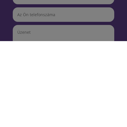
KÜLDÉS
Szolgáltatásaink
Szervezetfejlesztés
Tréningek