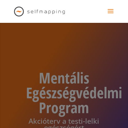
Mentális
Egészségvédelmi
Program
Akcióterv a testi-lelki
egészségért