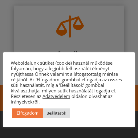

Egyensúly
Weboldalunk sütiket (cookie) használ működése
Az időnk megnyugtató összehangolása a
folyamán, hogy a legjobb felhasználói élményt
feladatokkal, igényeinkkel és céljainkkal.
nyújthassa Önnek valamint a látogatottság mérése
céljából. Az 'Elfogadom' gombbal elfogadja az összes
süti használatát, míg a 'Beállítások' gombbal
kiválaszthatja, milyen sütik használatát fogadja el.
Személyre, csoportra szabott akcióterveket
Részletesen az
Adatvédelem
oldalon olvashat az
dolgozunk ki.
irányelvekről.
Elfogadom
Beállítások